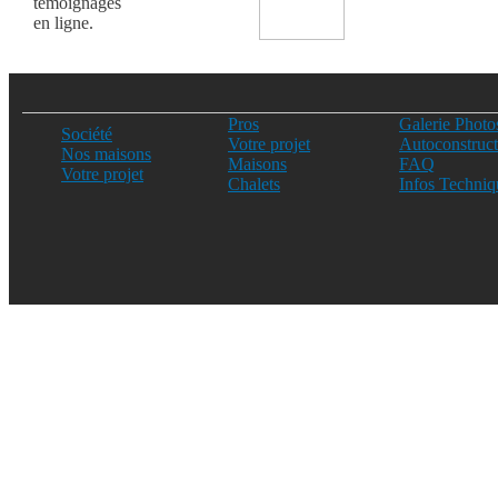
témoignages
en ligne.
Pros
Galerie Photo
Société
Votre projet
Autoconstruct
Nos maisons
Maisons
FAQ
Votre projet
Chalets
Infos Techniq