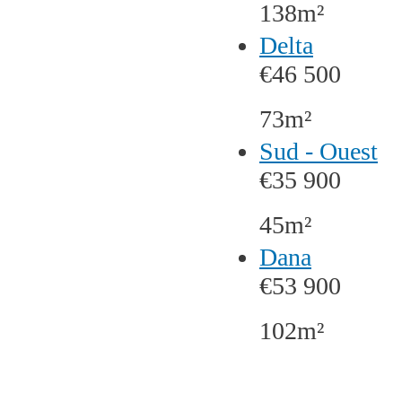
138m²
Delta
€46 500
73m²
Sud - Ouest
€35 900
45m²
Dana
€53 900
102m²
Pages