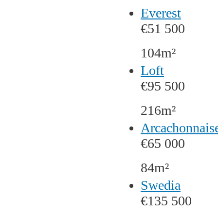
Everest
€51 500
104m²
Loft
€95 500
216m²
Arcachonnais
€65 000
84m²
Swedia
€135 500