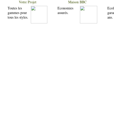
Votre Projet
Maison BBC
Toutes les
Economies
Ecol
gammes pour
assurés.
gara
tous les styles.
ans.
Pros
Galerie Photos
Société
Votre projet
Autoconstructio
Nos maisons
Maisons
FAQ
Votre projet
Chalets
Infos Technique