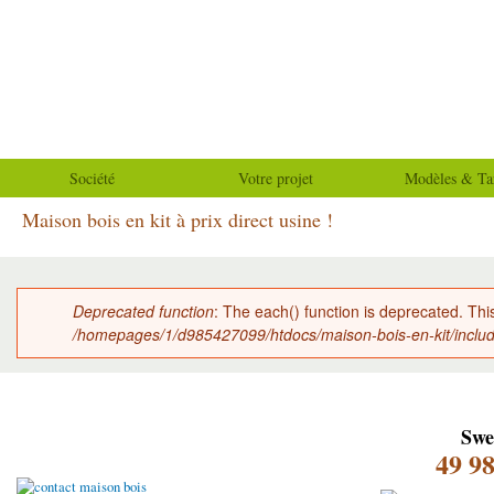
All
con
Maison-
prin
bois-
en-kit
Société
Votre projet
Modèles & Tar
Maison bois en kit à prix direct usine !
Deprecated function
: The each() function is deprecated. Thi
Message d'erreur
/homepages/1/d985427099/htdocs/maison-bois-en-kit/inclu
Swe
49 98